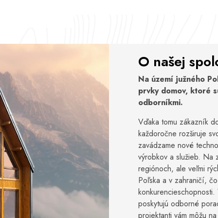
O našej spol
Na území južného Poľ
prvky domov, ktoré s
odborníkmi.
Vďaka tomu zákazník dos
každoročne rozširuje sv
zavádzame nové technoló
výrobkov a služieb. Na z
regiónoch, ale veľmi rý
Poľska a v zahraničí, čo
konkurencieschopnosti.
poskytujú odborné porad
projektanti vám môžu na 