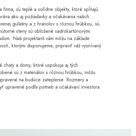
firma, sú teplé a solídne objekty, ktoré spĺňajú
ráva ako aj požiadavky a očakávania našich
enej guľatiny a z hranolov s rôznou hrúbkou, sú
vnútorné steny sú obložené sadrokartónovými
adom. Naši projektanti vám môžu na základe
ností, ktorými disponujeme, pripraviť váš vysnívaný
chaty a domy, ktoré uspokoja aj tých
robené sú z materiálov s rôznou hrúbkou, môžu
ripravené na budúce zateplenie. Rozmery a
yť upravené podľa potrieb a očakávaní investora.