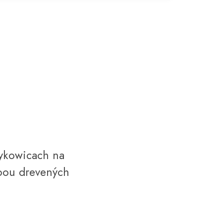
zykowicach na
vbou drevených