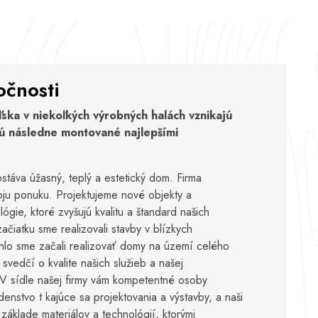
očnosti
ska v niekoľkých výrobných halách vznikajú
ú následne montované najlepšími
táva úžasný, teplý a estetický dom. Firma
oju ponuku. Projektujeme nové objekty a
gie, ktoré zvyšujú kvalitu a štandard našich
ačiatku sme realizovali stavby v blízkych
chlo sme začali realizovať domy na území celého
 svedčí o kvalite našich služieb a našej
 V sídle našej firmy vám kompetentné osoby
enstvo t kajúce sa projektovania a výstavby, a naši
základe materiálov a technológií, ktorými