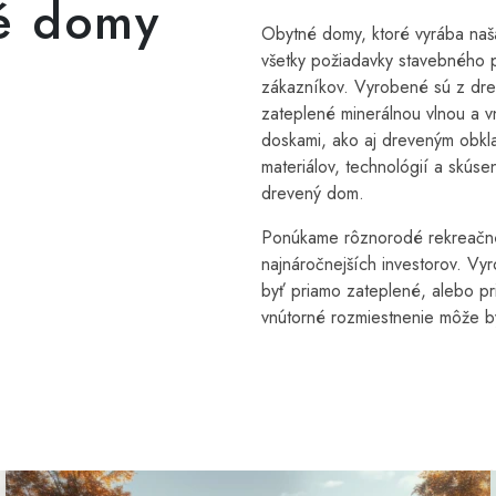
é domy
Obytné domy, ktoré vyrába naša 
všetky požiadavky stavebného p
zákazníkov. Vyrobené sú z drev
zateplené minerálnou vlnou a 
doskami, ako aj dreveným obkl
materiálov, technológií a skúse
drevený dom.
Ponúkame rôznorodé rekreačné 
najnáročnejších investorov. Vy
byť priamo zateplené, alebo p
vnútorné rozmiestnenie môže b