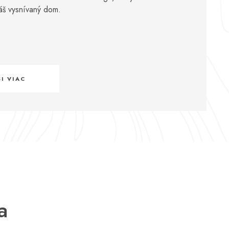
váš vysnívaný dom.
SI VIAC
a