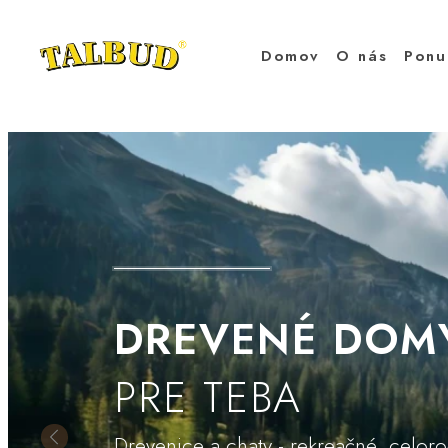
Domov
O nás
Pon
DREVENÉ DOM
PRE TEBA
Drevenice a chaty - rekreačné, celor
Poprzedni