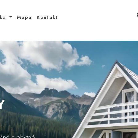
uka
Mapa
Kontakt
Y
očné a obytné